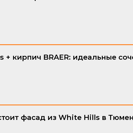
lls + кирпич BRAER: идеальные со
тоит фасад из White Hills в Тюме