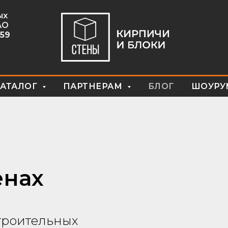
ых
АО
59
КАТАЛОГ
ПАРТНЕРАМ
БЛОГ
ШОУРУ
енах
троительных