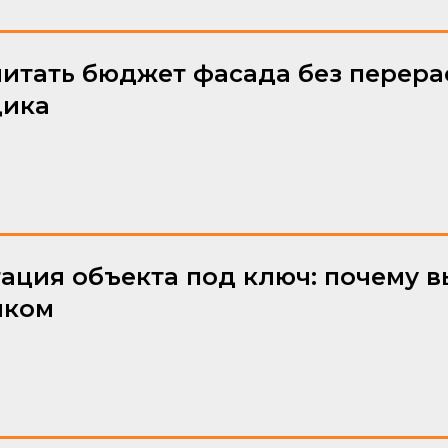
читать бюджет фасада без перерас
щика
ация объекта под ключ: почему в
иком