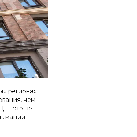
ых регионах
ования, чем
Д — это не
ламаций.