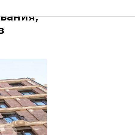
вания,
в