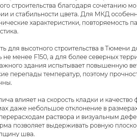
ого строительства благодаря сочетанию мо
рии и стабильности цвета. Для МКД особен
нические характеристики, повторяемость п
стика.
ть для высотного строительства в Тюмени 
ь не менее F150, а для более северных терр
ажного здания испытывает повышенную ве
кие перепады температур, поэтому прочност
чны.
ича влияет на скорость кладки и качество 
ах даже небольшое отклонение в размерах
перерасходам раствора и визуальным дефе
рма позволяет выдерживать ровную плоско
лщину шва.