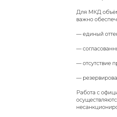
Для МКД объём
важно обеспеч
— единый отте
— согласованн
— отсутствие п
— резервирова
Работа с офиц
осуществляютс
несанкциониро