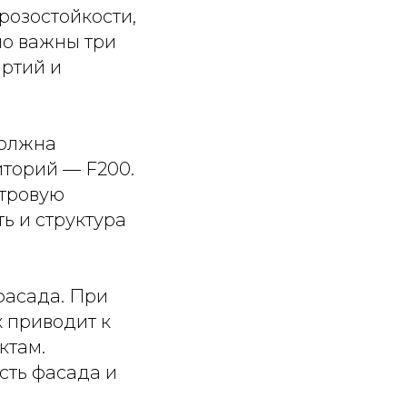
розостойкости,
но важны три
артий и
должна
иторий — F200.
тровую
ь и структура
фасада. При
 приводит к
ктам.
сть фасада и