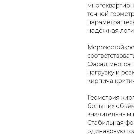
многоквартирн
точной геомет
параметра: тех
надёжная логи
Морозостойкос
соответствоват
Фасад многоэт
нагрузку и рез
кирпича крити
Геометрия кирп
больших объём
значительным 
Стабильная фо
одинаковую то