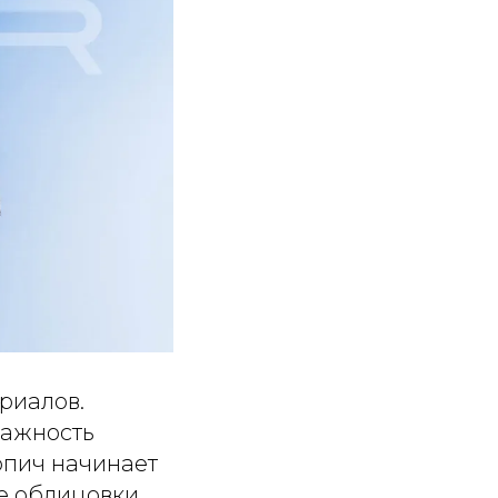
риалов.
лажность
рпич начинает
ре облицовки