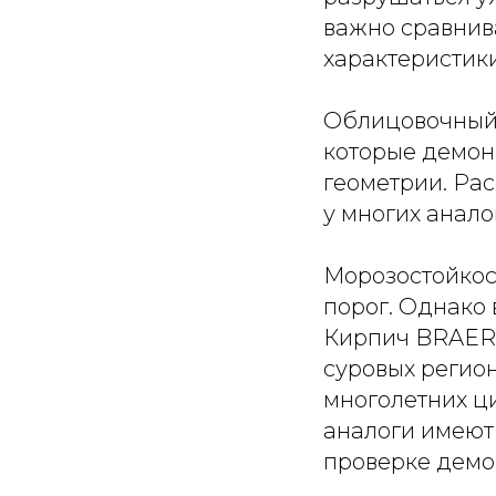
важно сравнива
характеристики
Облицовочный 
которые демон
геометрии. Ра
у многих анало
Морозостойкос
порог. Однако
Кирпич BRAER 
суровых регион
многолетних ц
аналоги имеют
проверке демо