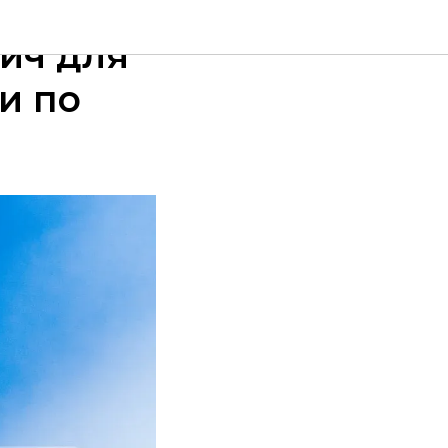
ич для
и по