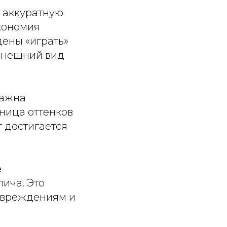
 аккуратную
экономия
ены «играть»
 внешний вид
важна
зница оттенков
 достигается
е
ича. Это
повреждениям и