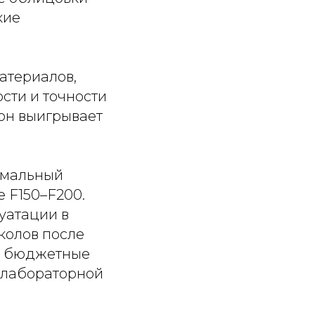
кие
атериалов,
сти и точности
он выигрывает
имальный
 F150–F200.
уатации в
колов после
ие бюджетные
 лабораторной