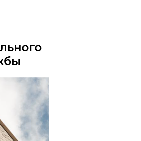
ального
ужбы