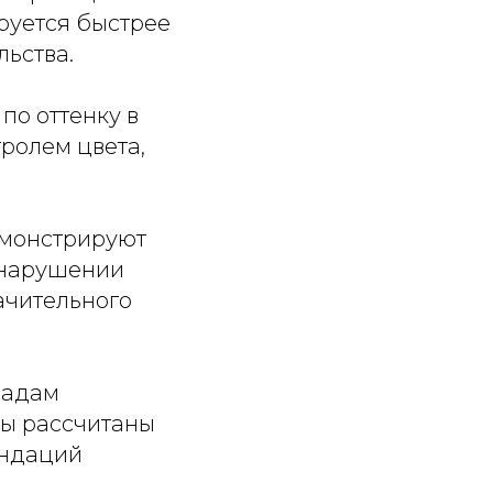
ируется быстрее
льства.
по оттенку в
тролем цвета,
емонстрируют
 нарушении
ачительного
падам
лы рассчитаны
ендаций