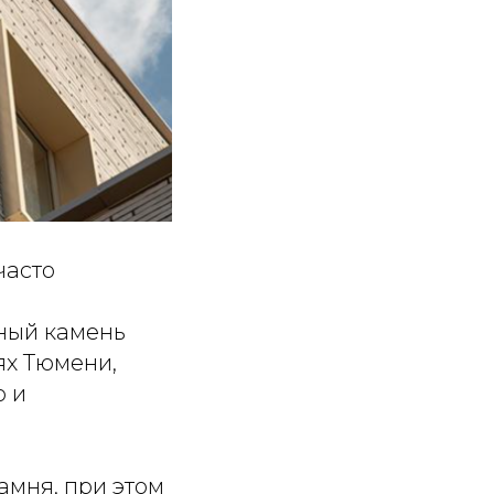
часто
ьный камень
ях Тюмени,
о и
амня, при этом