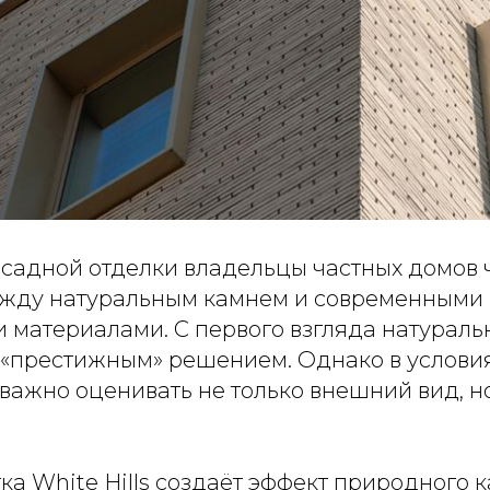
садной отделки владельцы частных домов 
жду натуральным камнем и современными
 материалами. С первого взгляда натурал
 «престижным» решением. Однако в услови
ажно оценивать не только внешний вид, н
а White Hills создаёт эффект природного к