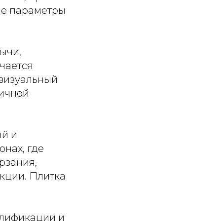
ые параметры
ычи,
чается
 визуальный
тичной
ый и
онах, где
рзания,
кции. Плитка
алификации и