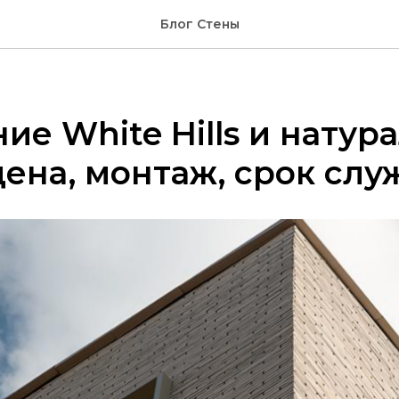
Блог Стены
ие White Hills и натур
цена, монтаж, срок сл