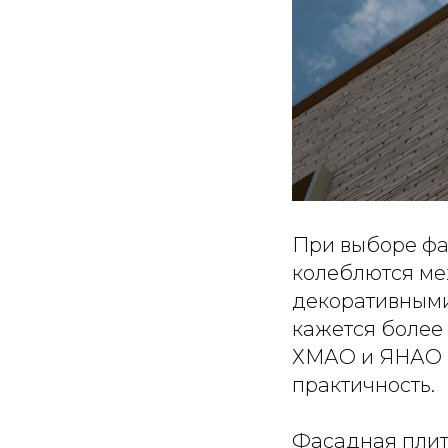
При выборе фа
колеблются ме
декоративными
кажется более
ХМАО и ЯНАО в
практичность.
Фасадная плитк