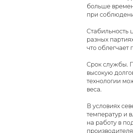
больше времени
при соблюдении
Стабильность ц
разных партиях
что облегчает 
Срок службы. 
высокую долго
технологии мож
веса.
В условиях се
температур и 
на работу в п
производителя