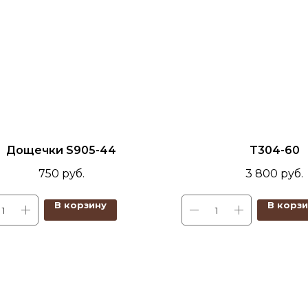
Дощечки S905-44
T304-60
750
руб.
3 800
руб.
В корзину
В корз