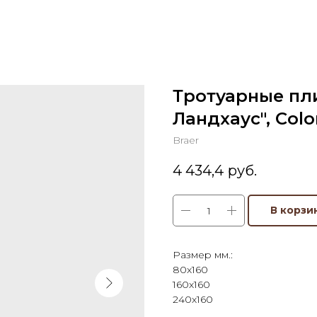
Тротуарные пли
Ландхаус", Colo
Braer
4 434,4
руб.
В корзи
Размер мм.:
80х160
160х160
240х160