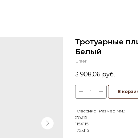
Тротуарные пли
Белый
Braer
3 908,06
руб.
В корзи
Классико, Размер мм.:
57х115
115Х115
172х115