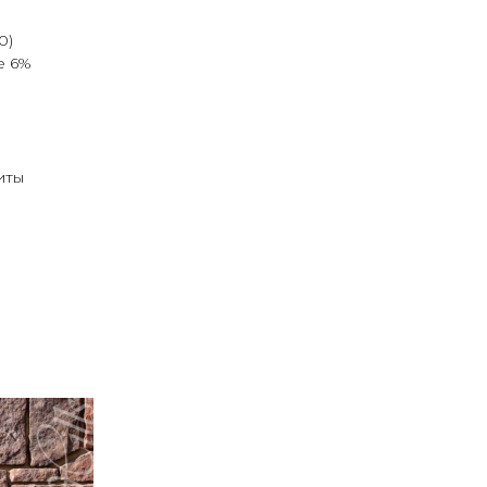
0)
е 6%
иты