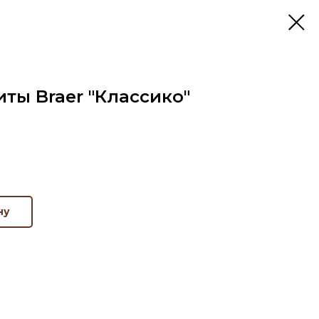
ты Braer "Классико"
ну