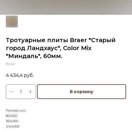
Тротуарные плиты Braer "Старый
город Ландхаус", Color Mix
"Миндаль", 60мм.
Braer
4 434,4
руб.
В корзину
Размер мм.:
80х160
160х160
240х160