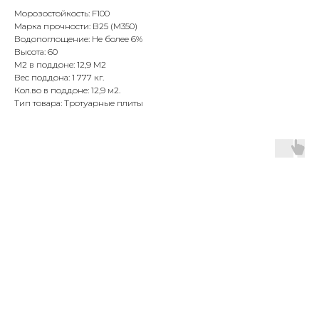
Морозостойкость: F100
Марка прочности: В25 (М350)
Водопоглощение: Не более 6%
Высота: 60
М2 в поддоне: 12,9 М2
Вес поддона: 1 777 кг.
Кол.во в поддоне: 12,9 м2.
Тип товара: Тротуарные плиты