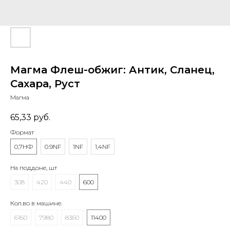
Магма Флеш-обжиг: Антик, Сланец,
Сахара, Руст
Магма
65,33
руб.
Формат
0,7НФ
0.9NF
1NF
1,4NF
На поддоне, шт
308
420
440
600
Кол.во в машине.
6160
7980
8360
11400