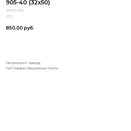
905-40 (32x50)
White Hills
3172
850,00
руб.
Рассчитать объем и доставку
Напрямую с завода
Тип товара: Накрывные плиты