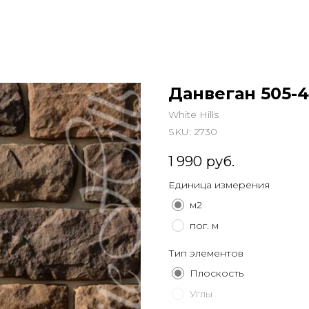
Данвеган 505-
White Hills
SKU:
2730
1 990
руб.
Единица измерения
м2
пог. м
Тип элементов
Плоскость
Углы