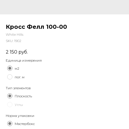
Кросс Фелл 100-00
White Hills
SKU:
1902
2 150
руб.
Единица измерения
м2
пог. м
Тип элементов
Плоскость
Углы
Норма упаковки
Мастербокс