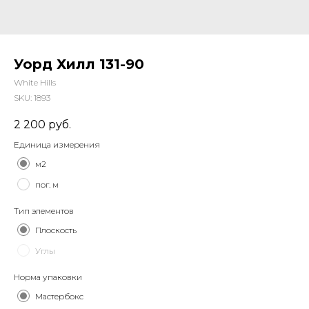
Уорд Хилл 131-90
White Hills
SKU:
1893
2 200
руб.
Единица измерения
м2
пог. м
Тип элементов
Плоскость
Углы
Норма упаковки
Мастербокс