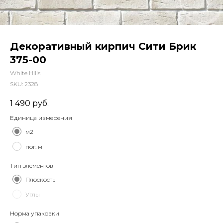
Декоративный кирпич Сити Брик
375-00
White Hills
SKU:
2328
1 490
руб.
Единица измерения
м2
пог. м
Тип элементов
Плоскость
Углы
Норма упаковки