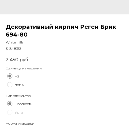
Декоративный кирпич Реген Брик
694-80
White Hills
SKU:
8333
2 450
руб.
Единица измерения
м2
пог. м
Тип элементов
Плоскость
Углы
Норма упаковки