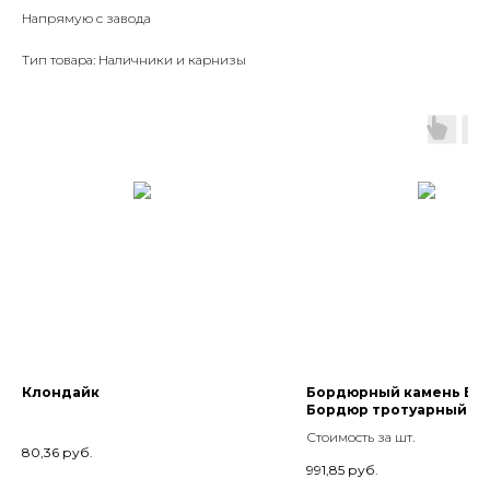
Напрямую с завода
Тип товара: Наличники и карнизы
Клондайк
Бордюрный камень Bra
Бордюр тротуарный БР
100.20.8, Белый
Стоимость за шт.
80,36
руб.
991,85
руб.