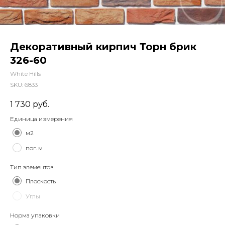
Декоративный кирпич Торн брик
326-60
White Hills
SKU:
6833
1 730
руб.
Единица измерения
м2
пог. м
Тип элементов
Плоскость
Углы
Норма упаковки