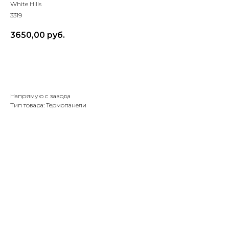
White Hills
3319
3650,00
руб.
Рассчитать объем и доставку
Напрямую с завода
Тип товара: Термопанели