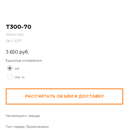
T300-70
White Hills
SKU:
3277
3 650
руб.
Единица измерения
м2
пог. м
РАССЧИТАТЬ ОБЪЕМ И ДОСТАВКУ
Напрямую с завода
Тип товара: Термопанели