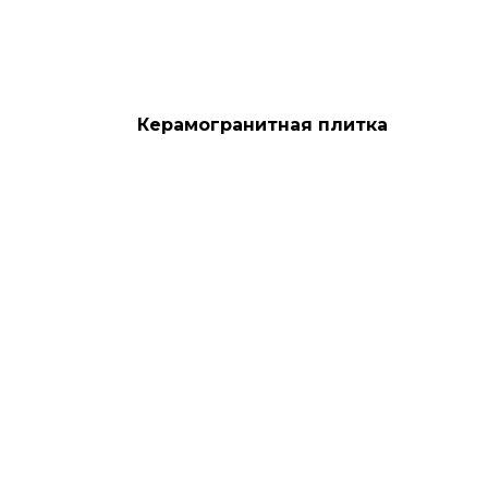
Керамогранитная плитка
Bricks Naranja
2 950
руб.
КУ
ДОБАВИТЬ В ЗАЯВКУ