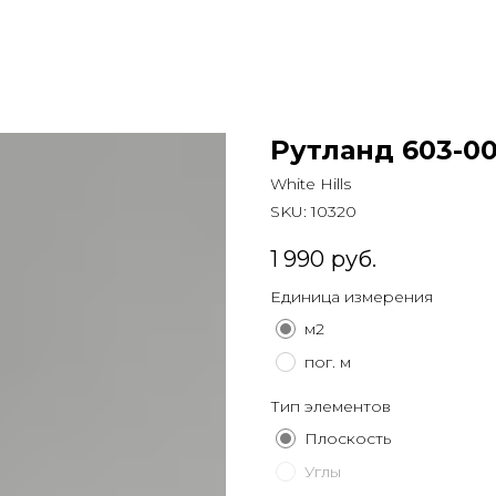
Рутланд 603-0
White Hills
SKU:
10320
1 990
руб.
Единица измерения
м2
пог. м
Тип элементов
Плоскость
Углы