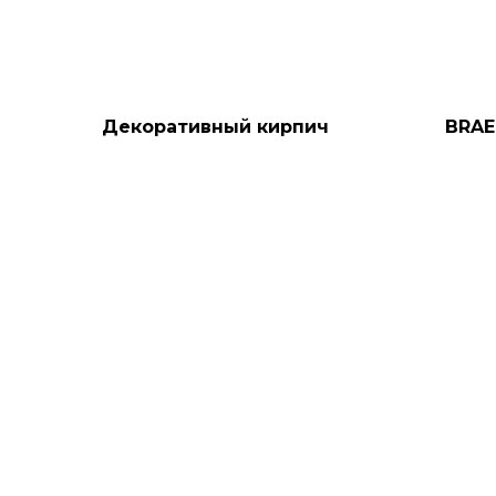
Декоративный кирпич
BRAE
Дюрен Брик 689-10
134,5
2 200
руб.
ДОБАВИТЬ В ЗАЯВКУ
Д