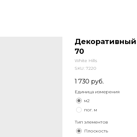
Декоративный 
70
White Hills
SKU:
7220
1 730
руб.
Единица измерения
м2
пог. м
Тип элементов
Плоскость