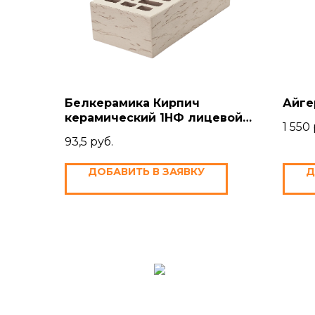
Белкерамика Кирпич
Айге
керамический 1НФ лицевой
1 550
"Белый город" Руст/Краст
93,5
руб.
ДОБАВИТЬ В ЗАЯВКУ
Д