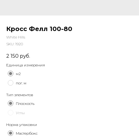
Кросс Фелл 100-80
White Hills
SKU:
1920
2 150
руб.
Единица измерения
м2
пог. м
Тип элементов
Плоскость
Углы
Норма упаковки
Мастербокс