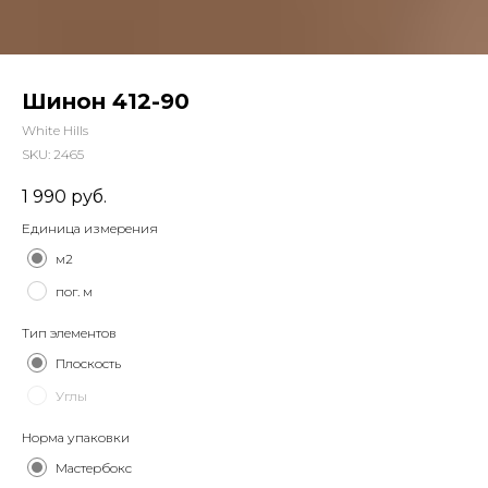
Шинон 412-90
White Hills
SKU:
2465
1 990
руб.
Единица измерения
м2
пог. м
Тип элементов
Плоскость
Углы
Норма упаковки
Мастербокс