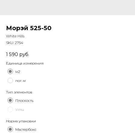
Морэй 525-50
White Hills
SKU:
2754
1 590
руб.
Единица измерения
м2
пог. м
Тип элементов
Плоскость
Углы
Норма упаковки
Мастербокс