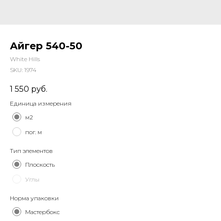
Айгер 540-50
White Hills
SKU:
1974
1 550
руб.
Единица измерения
м2
пог. м
Тип элементов
Плоскость
Углы
Норма упаковки
Мастербокс