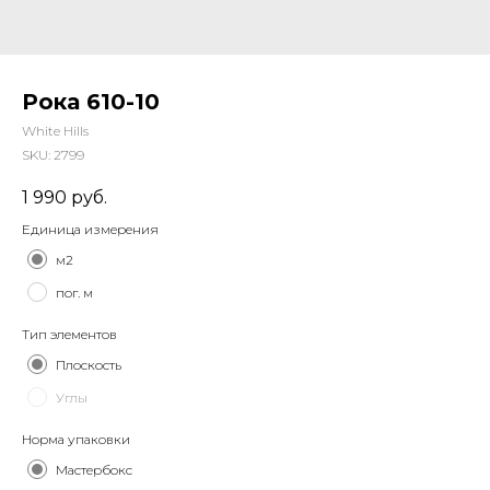
Рока 610-10
White Hills
SKU:
2799
1 990
руб.
Единица измерения
м2
пог. м
Тип элементов
Плоскость
Углы
Норма упаковки
Мастербокс