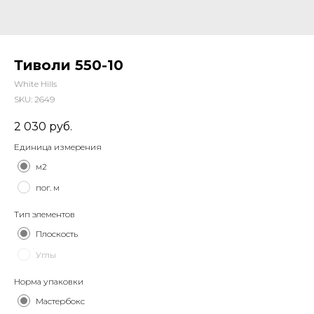
Тиволи 550-10
White Hills
SKU:
2649
2 030
руб.
Единица измерения
м2
пог. м
Тип элементов
Плоскость
Углы
Норма упаковки
Мастербокс