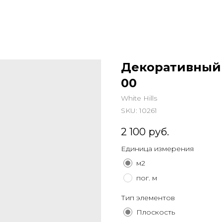
Декоративный 
00
White Hills
SKU:
10261
2 100
руб.
Единица измерения
м2
пог. м
Тип элементов
Плоскость