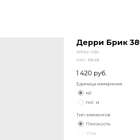
Дерри Брик 38
White Hills
SKU:
6848
1 420
руб.
Единица измерения
м2
пог. м
Тип элементов
Плоскость
Углы