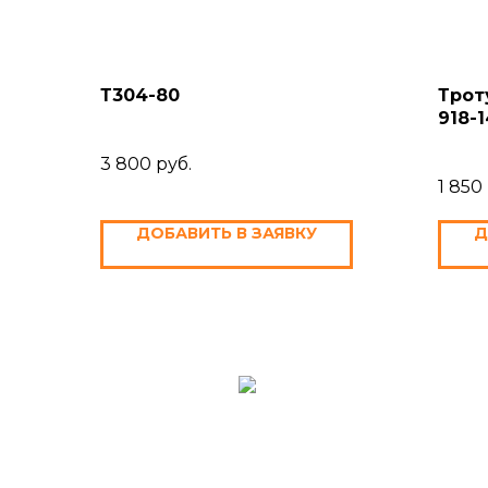
Т304-80
Трот
918-1
3 800
руб.
1 850
ДОБАВИТЬ В ЗАЯВКУ
Д