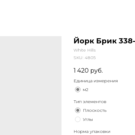
Йорк Брик 338
White Hills
SKU:
4805
1 420
руб.
Единица измерения
м2
Тип элементов
Плоскость
Углы
Норма упаковки