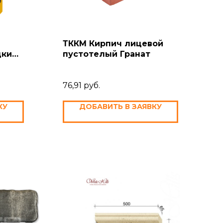
ТККМ Кирпич лицевой
дки
пустотелый Гранат
ича
76,91
руб.
КУ
ДОБАВИТЬ В ЗАЯВКУ