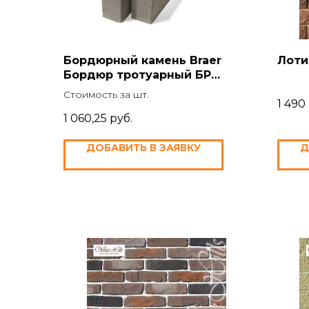
Бордюрный камень Braer
Лоти
Бордюр тротуарный БР
100.20.8, Color Mix "Мальва"
Стоимость за шт.
1 490
1 060,25
руб.
ДОБАВИТЬ В ЗАЯВКУ
Д