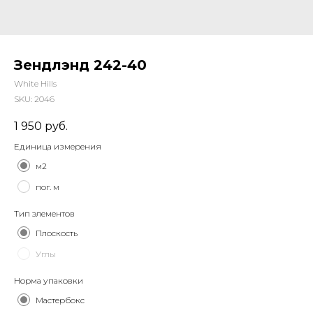
Зендлэнд 242-40
White Hills
SKU:
2046
1 950
руб.
Единица измерения
м2
пог. м
Тип элементов
Плоскость
Углы
Норма упаковки
Мастербокс