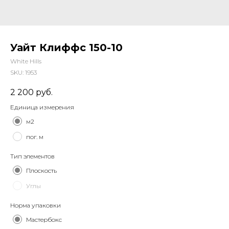
Уайт Клиффс 150-10
White Hills
SKU:
1953
2 200
руб.
Единица измерения
м2
пог. м
Тип элементов
Плоскость
Углы
Норма упаковки
Мастербокс