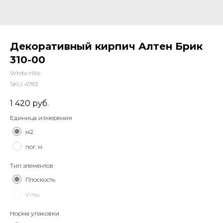
Декоративный кирпич Алтен Брик
310-00
White Hills
SKU:
4783
1 420
руб.
Единица измерения
м2
пог. м
Тип элементов
Плоскость
Углы
Норма упаковки