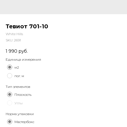
Тевиот 701-10
White Hills
SKU:
2691
1 990
руб.
Единица измерения
м2
пог. м
Тип элементов
Плоскость
Углы
Норма упаковки
Мастербокс