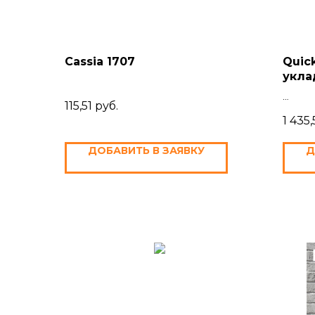
Cassia 1707
Quic
укла
серы
115,51
руб.
1 435,
ДОБАВИТЬ В ЗАЯВКУ
Д