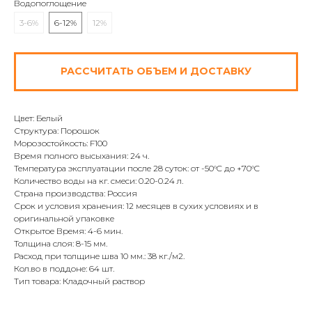
Водопоглощение
3-6%
6-12%
12%
РАССЧИТАТЬ ОБЪЕМ И ДОСТАВКУ
Цвет: Белый
Структура: Порошок
Морозостойкость: F100
Время полного высыхания: 24 ч.
Температура эксплуатации после 28 суток: от -50°C до +70°C
Количество воды на кг. смеси: 0.20-0.24 л.
Страна производства: Россия
Срок и условия хранения: 12 месяцев в сухих условиях и в
оригинальной упаковке
Открытое Время: 4-6 мин.
Толщина слоя: 8-15 мм.
Расход при толщине шва 10 мм.: 38 кг./м2.
Кол.во в поддоне: 64 шт.
Тип товара: Кладочный раствор