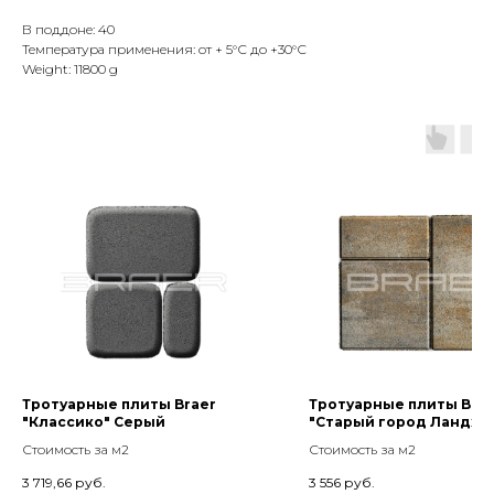
В поддоне: 40
Температура применения: от + 5°С до +30°С
Weight: 11800 g
Тротуарные плиты Braer
Тротуарные плиты Brae
"Классико" Серый
"Старый город Ландхау
Color Mix "Песчаник", 8
Стоимость за м2
Стоимость за м2
3 719,66
руб.
3 556
руб.