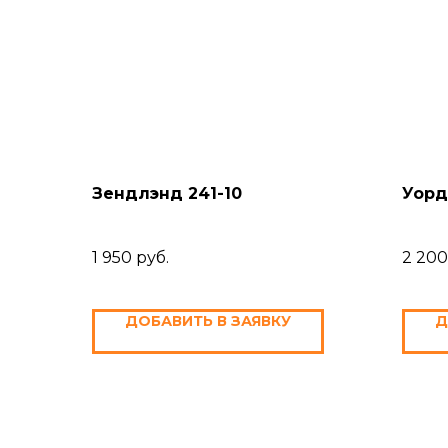
Зендлэнд 241-10
Уорд
1 950
руб.
2 200
ДОБАВИТЬ В ЗАЯВКУ
Д