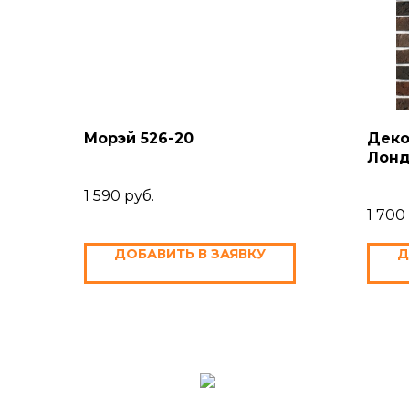
Морэй 526-20
Деко
Лонд
1 590
руб.
1 700
ДОБАВИТЬ В ЗАЯВКУ
Д