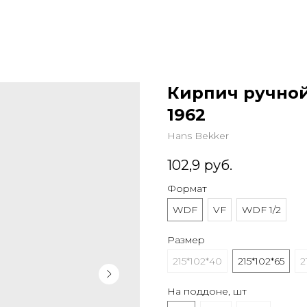
Кирпич ручно
1962
Hans Bekker
102,9
руб.
Формат
WDF
VF
WDF 1/2
Размер
215*102*40
215*102*65
2
На поддоне, шт