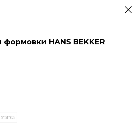
й формовки HANS BEKKER
15*51*65