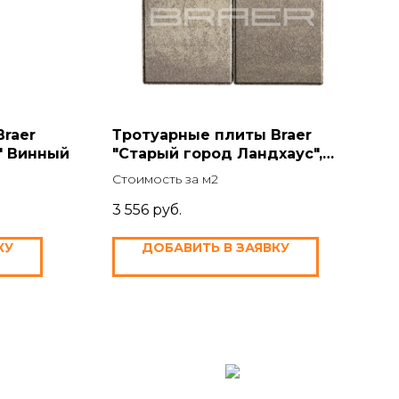
raer
Тротуарные плиты Braer
" Винный
"Старый город Ландхаус",
Color Mix "Степь", 80мм.
Стоимость за м2
3 556
руб.
КУ
ДОБАВИТЬ В ЗАЯВКУ