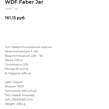
WDF Faber Jar
Faber Jar
161,15
руб.
Рассчитать объем и доставку
Тип товара Клинкерный кирпич
Морозостойкость F-100
Водопоглощение 2,5% - 5%
Масса 2,55 кг
Пустотность 20%
Расход 59 шт/м2.
В поддоне 428 шт.
Цвет: Серый
Формат: WDF
Прочность: 400 кг/см2.
Тип товара: Клинкер
lwh: 215x102x65 mm
Weight: 2550 g