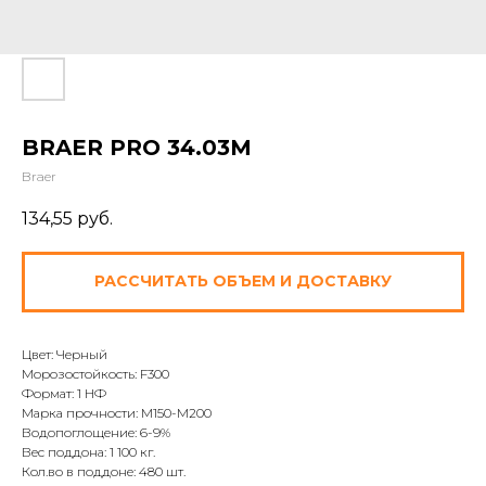
BRAER PRO 34.03М
Braer
134,55
руб.
РАССЧИТАТЬ ОБЪЕМ И ДОСТАВКУ
Цвет: Черный
Морозостойкость: F300
Формат: 1 НФ
Марка прочности: M150-M200
Водопоглощение: 6-9%
Вес поддона: 1 100 кг.
Кол.во в поддоне: 480 шт.