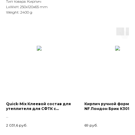
Тип товара: Кирпич
LxWxH: 250x120x65 mm
Weight: 2400 g
Quick-Mix Клеевой состав для
Кирпич ручной формовк
утеплителя для СФТК с
NF Лондон Брик К301-41
отделочным слоем из
штучных материалов, серый
2 031,6
руб.
69
руб.