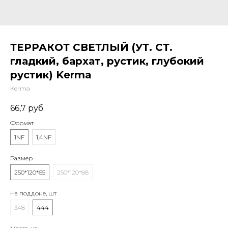
ТЕРРАКОТ СВЕТЛЫЙ (УТ. СТ.
гладкий, бархат, рустик, глубокий
рустик) Kerma
Kerma
66,7
руб.
Формат
1NF
1,4NF
Размер
250*120*65
250*120*88
На поддоне, шт
348
444