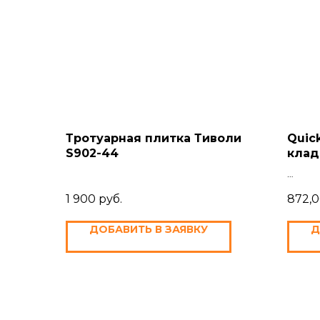
Тротуарная плитка Тиволи
Quic
S902-44
клад
"Lan
кори
1 900
руб.
872,0
ДОБАВИТЬ В ЗАЯВКУ
Д