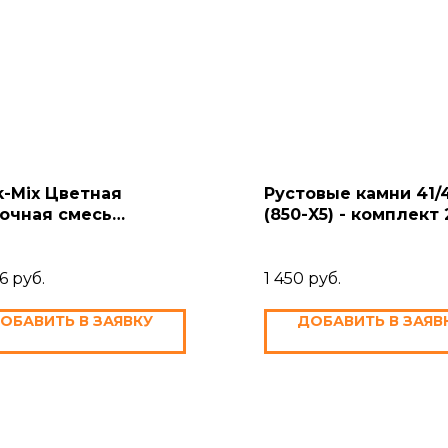
k-Mix Цветная
Рустовые камни 41/
очная смесь
(850-X5) - комплект 
dhausmörtel", светло-
чневый
6
руб.
1 450
руб.
ОБАВИТЬ В ЗАЯВКУ
ДОБАВИТЬ В ЗАЯВ