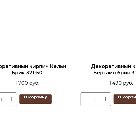
оративный кирпич Кельн
Декоративный к
Брик 321-50
Бергамо брик 3
1 700
руб.
1 490
руб.
В корзину
В корз