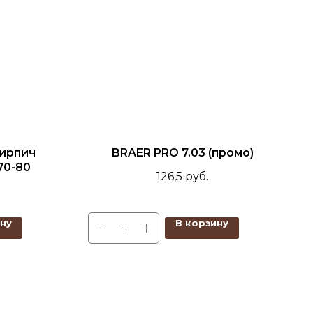
ирпич
BRAER PRO 7.03 (промо)
70-80
126,5
руб.
ину
В корзину