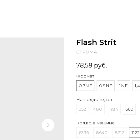
Flash Strit
СТРОМА
78,58
руб.
Формат
0.7NF
0.9NF
1NF
1,
На поддоне, шт
352
480
484
660
Кол.во в машине.
6336
8640
8712
112