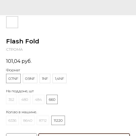
Flash Fold
СТРОМА
101,04
руб.
Формат
0.7NF
0.9NF
1NF
1,4NF
На поддоне, шт
352
480
484
660
Кол.во в машине.
6336
8640
8712
11220