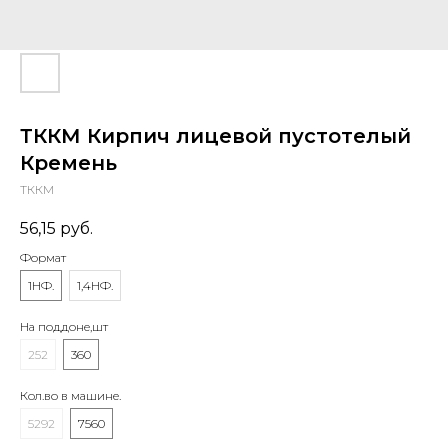
ТККМ Кирпич лицевой пустотелый
Кремень
ТККМ
56,15
руб.
Формат
1НФ.
1,4НФ.
На поддоне,шт
252
360
Кол.во в машине.
5292
7560