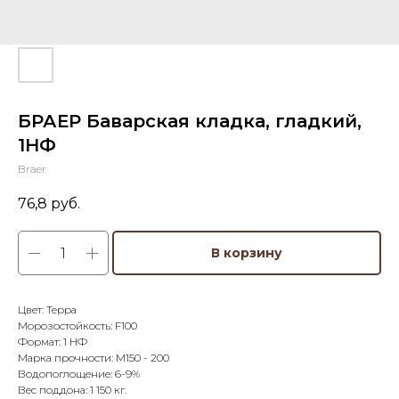
БРАЕР Баварская кладка, гладкий,
1НФ
Braer
76,8
руб.
В корзину
Цвет: Терра
Морозостойкость: F100
Формат: 1 НФ
Марка прочности: М150 - 200
Водопоглощение: 6-9%
Вес поддона: 1 150 кг.