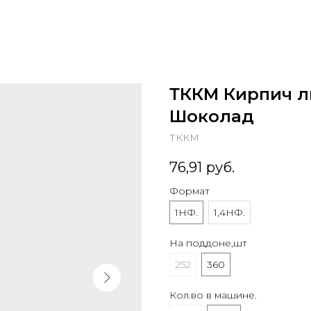
ТККМ Кирпич л
Шоколад
ТККМ
76,91
руб.
Формат
1НФ.
1,4НФ.
На поддоне,шт
252
360
Кол.во в машине.