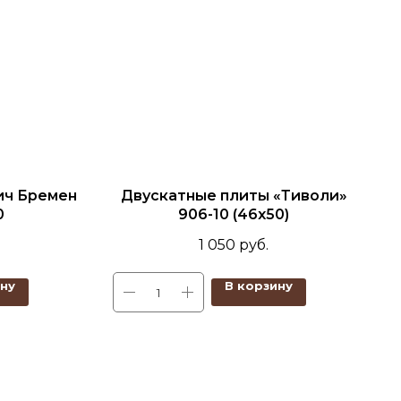
ич Бремен
Двускатные плиты «Тиволи»
0
906-10 (46x50)
1 050
руб.
ину
В корзину