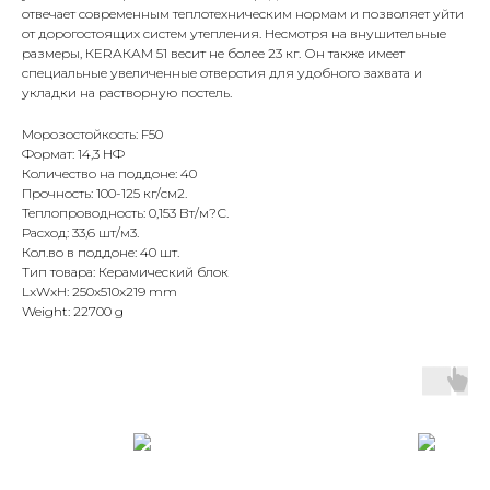
отвечает современным теплотехническим нормам и позволяет уйти
от дорогостоящих систем утепления. Несмотря на внушительные
размеры, КЕRАКАМ 51 весит не более 23 кг. Он также имеет
специальные увеличенные отверстия для удобного захвата и
укладки на растворную постель.
Морозостойкость: F50
Формат: 14,3 НФ
Количество на поддоне: 40
Прочность: 100-125 кг/см2.
Теплопроводность: 0,153 Вт/м?С.
Расход: 33,6 шт/м3.
Кол.во в поддоне: 40 шт.
Тип товара: Керамический блок
LxWxH: 250x510x219 mm
Weight: 22700 g